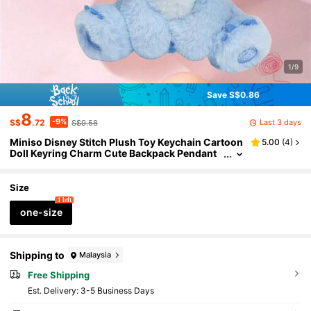
1/9
Save S$0.86
8
-9%
Last 3 days
S$
.72
S$9.58
Miniso Disney Stitch Plush Toy Keychain Cartoon
5.00
(
4
)
Doll Keyring Charm Cute Backpack Pendant
Accessory Valentine's Day Christmas Birthda
y Gift
Size
1 left
one-size
Shipping to
Malaysia
Free Shipping
​Est. Delivery:
3-5 Business Days