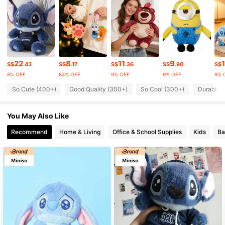
7.2K Followers
4.92
7.2K Followers
4.92
22
8
11
9
1
S$
.43
S$
.17
S$
.36
S$
.90
S$
8% OFF
84% OFF
9% OFF
9% OFF
9% 
7.2K Followers
4.92
So Cute (400+)
Good Quality (300+)
So Cool (300+)
Durable 
You May Also Like
7.2K Followers
4.92
Recommend
Home & Living
Office & School Supplies
Kids
Ba
7.2K Followers
4.92
7.2K Followers
4.92
7.2K Followers
4.92