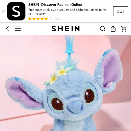
SHEIN- Discover Fashion Online
×
Find more exclusive discounts and additional offers in the
GET
SHEIN APP!
(3,138)