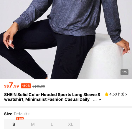
1/5
7
-50%
S$
.99
S$15.99
SHEIN Solid Color Hooded Sports Long Sleeve S
4.53
(
13
)
weatshirt, Minimalist Fashion Casual Daily
Wear
Size
Default
6 left
S
M
L
XL