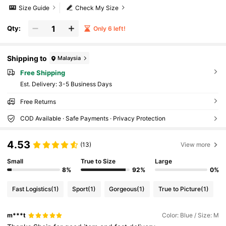
Size Guide
Check My Size
Qty:
Only 6 left!
Shipping to
Malaysia
Free Shipping
​Est. Delivery:
3-5 Business Days
Free Returns
COD Available · Safe Payments · Privacy Protection
4.53
(13)
View more
Small
True to Size
Large
8%
92%
0%
Fast Logistics
(1)
Sport
(1)
Gorgeous
(1)
True to Picture
(1)
m***t
Color: Blue / Size: M