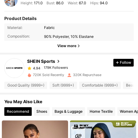
Height:
171.0
Bust:
86.0
Waist:
67.0
Hips:
94.0
Product Details
179K Followers
4.94
Material:
Fabric
Composition:
90% Polyester, 10% Elastane
179K Followers
View more
4.94
SHEIN Sports
Follow
179K Followers
4.94
s***r
paid
1 day ago
720K Sold Recently
320K Repurchase
179K Followers
4.94
Good Quality (9999+)
Soft (9999+)
Comfortable (9999+)
Beauti
You May Also Like
179K Followers
4.94
Recommend
Shoes
Bags & Luggage
Home Textile
Women Ap
179K Followers
4.94