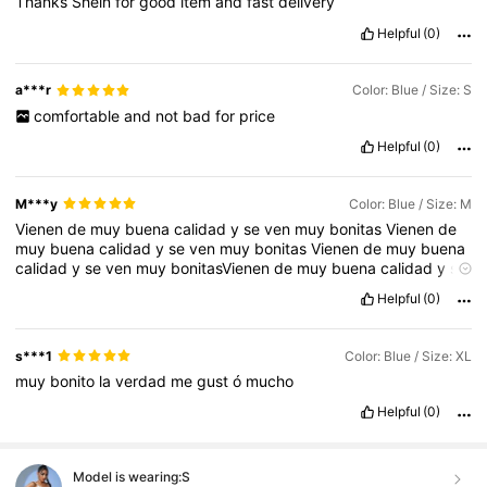
Thanks
Shein
for
good
item
and
fast
delivery
Helpful
(0)
a***r
Color: Blue / Size: S
comfortable
and
not
bad
for
price
Helpful
(0)
M***y
Color: Blue / Size: M
Vienen
de
muy
buena
calidad
y
se
ven
muy
bonitas
Vienen
de
muy
buena
calidad
y
se
ven
muy
bonitas
Vienen
de
muy
buena
calidad
y
se
ven
muy
bonitasVienen
de
muy
buena
calidad
y
se
ven
muy
bonitas
Vienen
de
muy
buena
calidad
y
se
ven
muy
Helpful
(0)
bonitas
Vienen
de
muy
buena
calidad
y
se
ven
muy
bonitasVienen
de
muy
buena
calidad
y
se
ven
muy
bonitas
Vienen
de
muy
buena
calidad
y
se
ven
muy
bonitas
Vienen
de
s***1
Color: Blue / Size: XL
muy
buena
calidad
y
se
ven
muy
bonitasVienen
de
muy
buena
muy
bonito
la
verdad
me
gust
ó
mucho
calidad
y
se
ven
muy
bonitas
Vienen
de
muy
buena
calidad
y
se
ven
muy
bonitas
Vienen
de
muy
buena
calidad
y
se
ven
muy
Helpful
(0)
bonitas
Model is wearing:
S