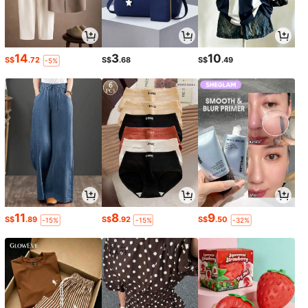
14
3
10
S$
.72
S$
.68
S$
.49
-5%
11
8
9
S$
.89
S$
.92
S$
.50
-15%
-15%
-32%