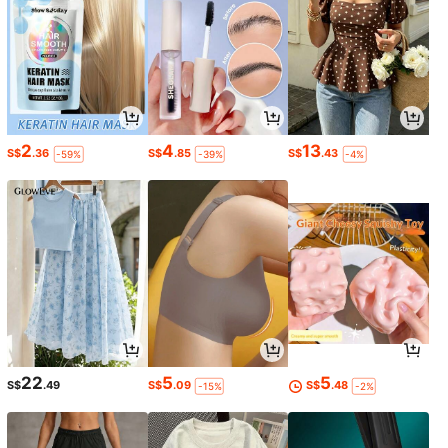
2
4
13
S$
.36
S$
.85
S$
.43
-59%
-39%
-4%
22
5
5
S$
.49
S$
.09
S$
.48
-15%
-2%