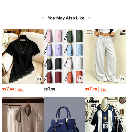
You May Also Like
7
1
7
S$
.64
S$
.38
S$
.78
-15%
-84%