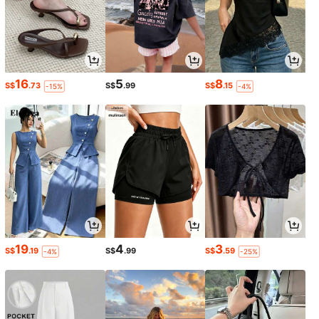
16
5
8
S$
.73
S$
.99
S$
.15
-15%
-4%
19
4
3
S$
.19
S$
.99
S$
.59
-4%
-25%