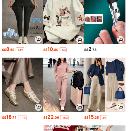
8
10
2
S$
.59
S$
.80
S$
.78
-14%
-6%
18
22
15
S$
.77
S$
.09
S$
.35
-15%
-15%
-4%