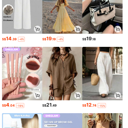
14
19
19
S$
.39
S$
.19
S$
.18
-4%
-4%
4
21
12
S$
.04
S$
.49
S$
.74
-19%
-15%