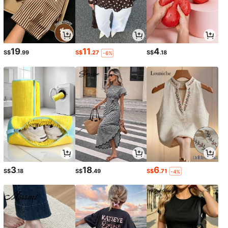
19
11
4
S$
.99
S$
.27
S$
.18
-6%
3
18
6
S$
.18
S$
.49
S$
.71
-4%