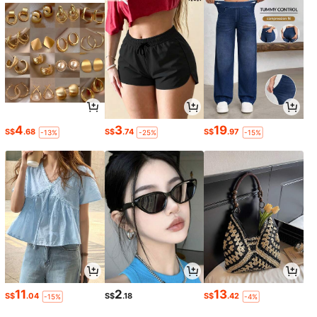
4
3
19
S$
.68
S$
.74
S$
.97
-13%
-25%
-15%
11
2
13
S$
.04
S$
.18
S$
.42
-15%
-4%